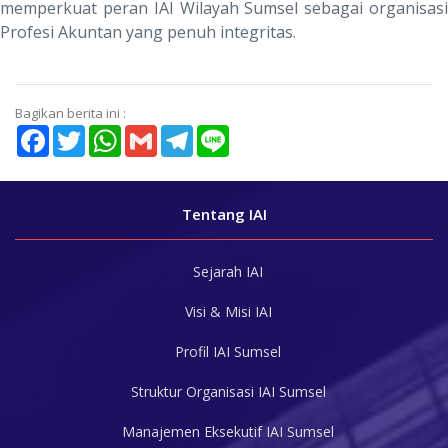
memperkuat peran IAI Wilayah Sumsel sebagai organisasi
Profesi Akuntan yang penuh integritas.
Bagikan berita ini :
Facebook
Twitter
WhatsApp
Gmail
Telegram
Line
Tentang IAI
Sejarah IAI
Visi & Misi IAI
Profil IAI Sumsel
Struktur Organisasi IAI Sumsel
Manajemen Eksekutif IAI Sumsel