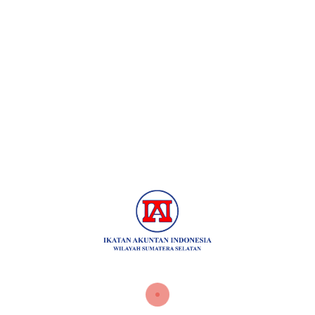
Beranda
Tentang IAI
Pelatihan
Kont
layah Sumatera Selatan